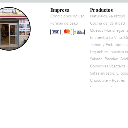
Empresa
Productos
Condiciones de uso
Naturales, ya listos!!
Formas de pago
Cocina de identidad
Quesos Manchegos, s
Encuentra tu Vino, Or
Jamón y Embutidos, 
Legumbres, nuestro c
Salmón, Bacalao, Anc
Conservas Vegetales, 
Setas silvestre, El b
Chocolate y Postres
Mermelada Artesana,
Panadería mas antigu
Aove y Sal Maldon
Pimientos Fritos y V
Pate de Perdiz, foie d
Harinas y pastas