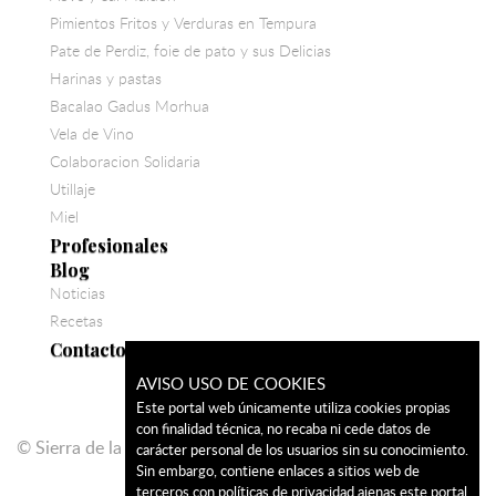
Pimientos Fritos y Verduras en Tempura
Pate de Perdiz, foie de pato y sus Delicias
Harinas y pastas
Bacalao Gadus Morhua
Vela de Vino
Colaboracion Solidaria
Utillaje
Miel
Profesionales
Blog
Noticias
Recetas
Contacto
AVISO USO DE COOKIES
Este portal web únicamente utiliza cookies propias
con finalidad técnica, no recaba ni cede datos de
© Sierra de la Galana 2026
carácter personal de los usuarios sin su conocimiento.
Sin embargo, contiene enlaces a sitios web de
terceros con políticas de privacidad ajenas este portal