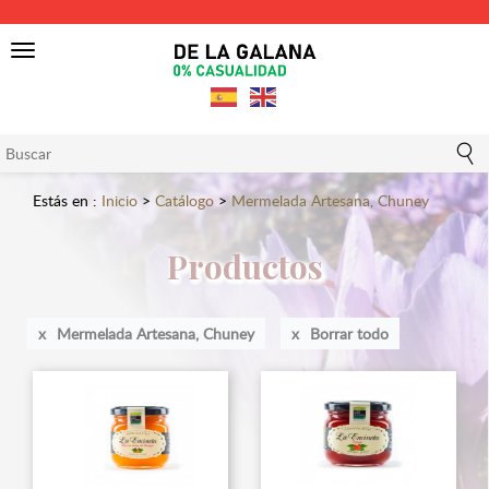
Toggle
navigation
Estás en :
Inicio
>
Catálogo
>
Mermelada Artesana, Chuney
Productos
Mermelada Artesana, Chuney
Borrar todo