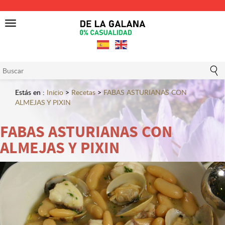
Toggle
navigation
Estás en :
Inicio
>
Recetas
>
FABAS ASTURIANAS CON
ALMEJAS Y PIXIN
FABAS ASTURIANAS CON
ALMEJAS Y PIXIN