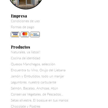
Empresa
Condiciones de uso
Formas de pago
Productos
Naturales, ya listos!!
Cocina de identidad
Quesos Manchegos, selección
Encuentra tu Vino, Orujo del Liebana
Jamón y Embutidos, todo un manjar
Legumbres, nuestro carbulante
Salmón, Bacalao, Anchoas, Atún
Conservas Vegetales, de Pescados...
Setas silvestre, El bosque en tus manos
Chocolate y Postres